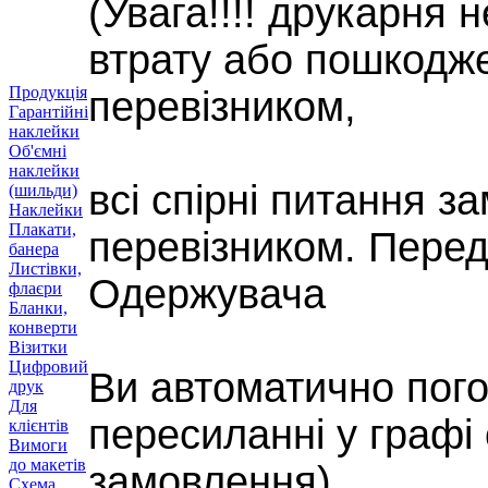
(Увага!!!! друкарня 
втрату або пошкодже
Продукція
перевізником,
Гарантійні
наклейки
Об'ємні
наклейки
всі спірні питання 
(шильди)
Наклейки
Плакати,
перевізником. Перед
банера
Листівки,
Одержувача
флаєри
Бланки,
конверти
Візитки
Цифровий
Ви автоматично пого
друк
Для
пересиланні у графі 
клієнтів
Вимоги
до макетів
замовлення)
Схема